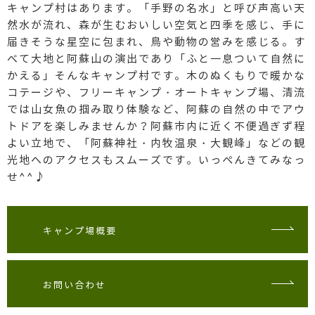
キャンプ村はあります。「手野の名水」と呼び声高い天
然水が流れ、森が生むおいしい空気と四季を感じ、手に
届きそうな星空に包まれ、鳥や動物の営みを感じる。す
べて大地と阿蘇山の演出であり「ふと一息ついて自然に
かえる」そんなキャンプ村です。
木のぬくもりで暖かな
コテージや、フリーキャンプ・オートキャンプ場、清流
では山女魚の掴み取り体験など、阿蘇の自然の中でアウ
トドアを楽しみませんか？
阿蘇市内に近く不便過ぎず程
よい立地で、「阿蘇神社・内牧温泉・大観峰」などの観
光地へのアクセスもスムーズです。いっぺんきてみなっ
せ^^♪
キャンプ場概要
お問い合わせ