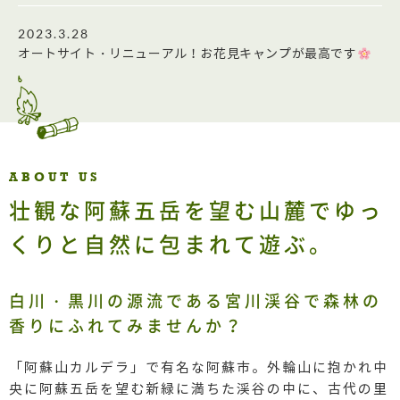
2023.3.28
オートサイト・リニューアル！お花見キャンプが最高です
2023.3.9
春がやって参りました！お花に囲まれるキャンプ村の春はも
うすぐです
ABOUT US
壮観な阿蘇五岳を望む山麓でゆっ
2022.2.15
コテージ心機一転！～塗装完了のお知らせ～
くりと自然に包まれて遊ぶ。
2021.11.26
白川・黒川の源流である宮川渓谷で森林の
秋のキャンプおすすめ
香りにふれてみませんか？
2021.11.4
「阿蘇山カルデラ」で有名な阿蘇市。外輪山に抱かれ中
ホームページが完成いたしました。
央に阿蘇五岳を望む新緑に満ちた渓谷の中に、古代の里